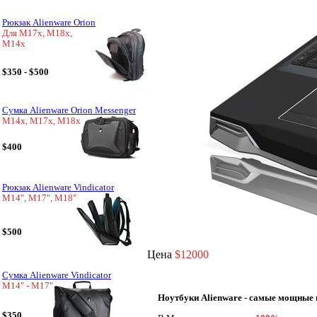
Рюкзак Alienware Orion
Для M17x, M18x,
M14x
$350 - $500
Сумка Alienware Orion Messenger
M14x, M17x, M18x
$400
Рюкзак Alienware Vindicator
M14", M17", M18"
$500
Цена
$12000
Сумка Alienware Vindicator
M14" - M17"
Ноутбуки Alienware - самые мощные 
$350