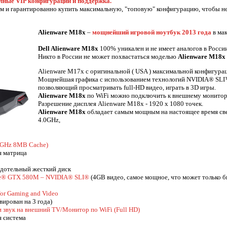
ные VIP конфигурации и поддержка.
ом и гарантированно купить максимальную, "топовую" конфигурацию, чтобы не 
Alienware M18x
–
мощнейший игровой ноутбук 2013 года
в мак
Dell Alienware M18x
100% уникален и не имеет аналогов в Росси
Никто в России не может похвастаться моделью
Alienware M18x
Аlienware M17x с оригинальной ( USA ) максимальной конфигура
Мощнейшая графика с использованием технологий NVIDIA® SLI
позволяющий просматривать full-HD видео, играть в 3D игры.
Alienware M18x
по WiFi можно подключить к внешнему монитору 
Разрешение дисплея Alienware M18x - 1920 х 1080 точек.
Alienware M18x
обладает самым мощным на настоящее время с
4.0GHz,
.0GHz 8MB Cache)
я матрица
рдотельный жесткий диск
e® GTX 580M – NVIDIA® SLI®
(4GB видео, самое мощное, что может только б
for Gaming and Video
вирован на 3 года)
 и звук на внешний TV/Монитор по WiFi (Full HD)
я система