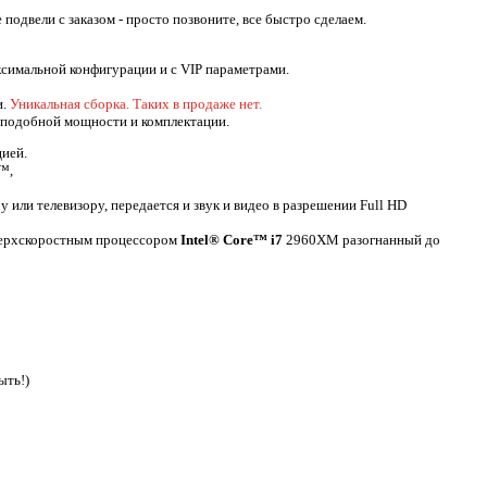
подвели с заказом - просто позвоните, все быстро сделаем.
симальной конфигурации и с VIP параметрами.
и.
Уникальная сборка. Таких в продаже нет.
подобной мощности и комплектации.
цией.
™,
или телевизору, передается и звук и видео в разрешении Full HD
верхскоростным процессором
Intel® Core™ i7
2960XM разогнанный до
ыть!)