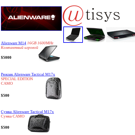
Alienware M14
16GB 1600MHz
Компактный игровой
$5000
Рюкзак Alienware Tactical M17x
SPECIAL EDITION
CAMO
$500
Сумка Alienware Tactical M17x
Сумка CAMO
$500