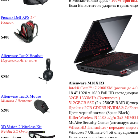
В Москве только здесь -
100% оригинал
Если Вы хотите не ударить в грязь лиц
Рюкзак Dell XPS
17"
Рюкзак
$400
Alienware TactX Headset
Наушники Alienware
$250
Alienware M18X R3
Intel® Core™ i7 2960XM (разгон до 4
18.4" 1920 x 1080 Full HD светодиодна
Alienware TactX Mouse
32GB 1333MHz
(Эксклюзив!)
Мышка Alienware
512GBGB SSD
(2 x 256GB RAID 0) тве
Двойная 2GB GDDR5 NVIDIA® GeForc
$200
Цвет: черный космос (Space Black)
Killer Wireless-N 1103 a/g/n 3x3 MIMO 
McAfee Security Center (антивирус акти
3D Vision 2 Wireless Kit
Wiless HD Transmitter - передает видео
Nvidia 3D Очки
Windows 7 Ultimate 64 bit операционна
Полностью русифицирован