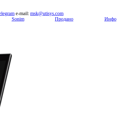
legram
e-mail:
msk@utisys.com
[
Sonim
]
[
Продано
]
[
Инфо
]