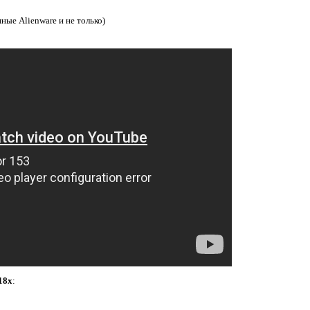
ые Alienware и не только)
18x
: