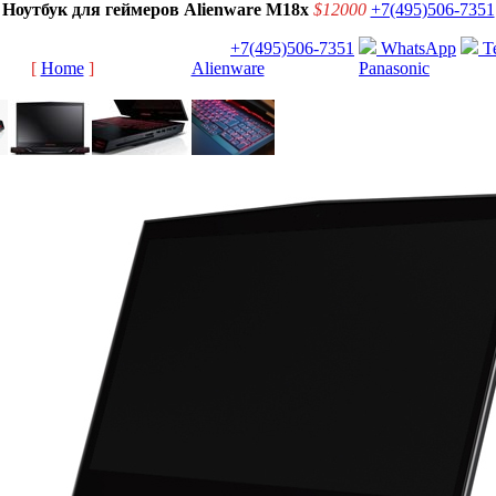
Ноутбук для геймеров Alienware M18x
$12000
+7(495)506-7351
+7(495)506-7351
WhatsApp
Te
[
Home
]
[
Alienware
]
[
Panasonic
]