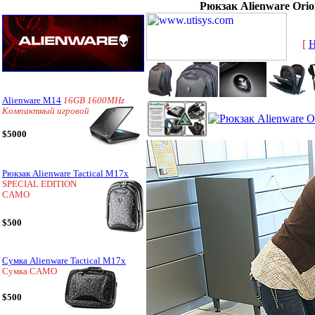
Рюкзак Alienware Ori
[
Alienware M14
16GB 1600MHz
Компактный игровой
$5000
Рюкзак Alienware Tactical M17x
SPECIAL EDITION
CAMO
$500
Сумка Alienware Tactical M17x
Сумка CAMO
$500