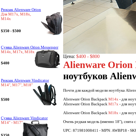
Рюкзак Alienware Orion
Для M17x, M18x,
M14x
$350 - $500
Сумка Alienware Orion Messenger
M14x, M17x, M18x
Цена:
$400 - $800
Alienware Orion
$400
ноутбуков Alien
Рюкзак Alienware Vindicator
M14", M17", M18"
Почти для каждой модели ноутбука Alien
Alienware Orion Backpack
M14x
- для ноу
$500
Alienware Orion Backpack
M17x
- для ноу
Alienware Orion Backpack
M18x
- для ноу
Сумка Alienware Vindicator
Очень редкая модель (именно 18"), снята 
M14" - M17"
UPC: 871981008411 - MPN: AWBP18 - SKU: A
$350