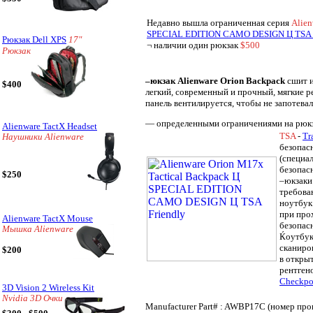
Недавно вышла ограниченная серия
Alien
SPECIAL EDITION CAMO DESIGN Ц TSA F
Рюкзак Dell XPS
17"
¬ наличии один рюкзак
$500
Рюкзак
–юкзак Alienware Orion Backpack
сшит и
$400
легкий, современный и прочный, мягкие р
панель вентилируется, чтобы не запотевал
— определенными ограничениями на рюкз
Alienware TactX Headset
TSA
-
Tr
Наушники Alienware
безопас
(специа
безопасн
$250
–юкзаки
требова
ноутбук
при про
Alienware TactX Mouse
безопас
Мышка Alienware
Ќоутбук
сканиро
$200
в откры
рентген
Checkpoi
3D Vision 2 Wireless Kit
Nvidia 3D Очки
Manufacturer Part# : AWBP17C (номер про