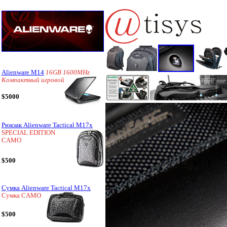
Alienware M14
16GB 1600MHz
Компактный игровой
$5000
Рюкзак Alienware Tactical M17x
SPECIAL EDITION
CAMO
$500
Сумка Alienware Tactical M17x
Сумка CAMO
$500