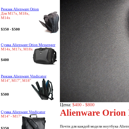
Рюкзак Alienware Orion
Для M17x, M18x,
M14x
$350 - $500
Сумка Alienware Orion Messenger
M14x, M17x, M18x
$400
Рюкзак Alienware Vindicator
M14", M17", M18"
$500
Цена:
$400 - $800
Alienware Orion
Сумка Alienware Vindicator
M14" - M17"
Почти для каждой модели ноутбука Alien
$350