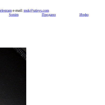
elegram
e-mail:
msk@utisys.com
[
Sonim
]
[
Продано
]
[
Инфо
]