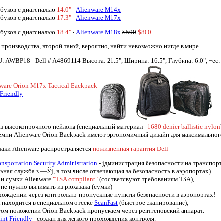
тбуков с диагональю
14.0"
-
Alienware M14x
тбуков с диагональю
17.3"
-
Alienware M17x
тбуков с диагональю
18.4"
-
Alienware M18x
$500
$800
с производства, второй такой, вероятно, найти невозможно нигде в мире.
WBP18 - Dell # A4869114 Высота: 21.5", Ширина: 16.5", Глубина: 6.0", ¬ес: 1
ware Orion M17x Tactical Backpack
riendly
з высокопрочного нейлона (специальный материал -
1680 denier ballistic nylon
емни Alienware Orion Backpack имеют эргономичный дизайн для максимального 
аки Alienware распространяется
пожизненная гарантия Dell
ansportation Security Administration
- јдминистрация безопасности на транспор
ьная служба в —Ўј, в том числе отвечающая за безопасность в аэропортах).
 и сумки Alienware
"TSA compliant"
(соответсвуют требованиям TSA),
 не нужно вынимать из рюказака (сумки)
хождении через контрольно-пропускные пункты безопасности в аэропортах!
 находится в специальном отсеке
ScanFast
(быстрое сканирование),
том положении Orion Backpack пропускаем через рентгеновский аппарат.
nt Friendly
- создан для легкого прохождения контроля.