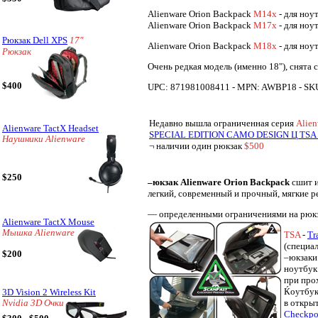
Alienware Orion Backpack
M14x
- для ноу
Alienware Orion Backpack
M17x
- для ноу
Рюкзак Dell XPS
17"
Alienware Orion Backpack
M18x
- для ноу
Рюкзак
Очень редкая модель (именно 18"), снята 
$400
UPC: 871981008411 - MPN: AWBP18 - SKU: A
Недавно вышла ограниченная серия
Alien
Alienware TactX Headset
SPECIAL EDITION CAMO DESIGN Ц TSA F
Наушники Alienware
¬ наличии один рюкзак
$500
$250
–юкзак Alienware Orion Backpack
сшит и
легкий, современный и прочный, мягкие р
— определенными ограничениями на рюкз
Alienware TactX Mouse
Мышка Alienware
TSA
-
Tr
(специал
$200
–юкзаки
ноутбук
при про
Ќоутбук
3D Vision 2 Wireless Kit
в откры
Nvidia 3D Очки
Checkpoi