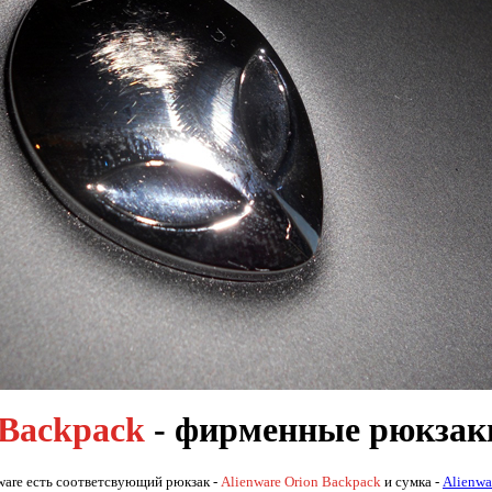
 Backpack
- фирменные рюкзаки
ware есть соответсвующий рюкзак -
Alienware Orion Backpack
и сумка -
Alienwa