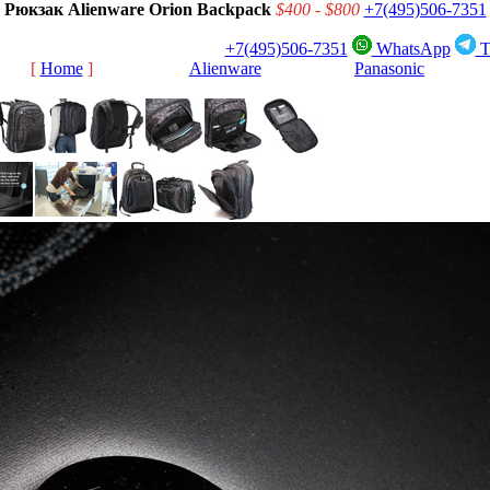
Рюкзак Alienware Orion Backpack
$400 - $800
+7(495)506-7351
+7(495)506-7351
WhatsApp
T
[
Home
]
[
Alienware
]
[
Panasonic
]